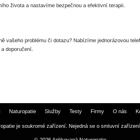
ho života a nastavíme bezpečnou a efektivní terapii.
edně vašeho problému či dotazu? Nabízíme jednorázovou tel
 a doporučení.
ů
Naturopatie
Služby
Testy
Firmy
O nás
K
ropatie je soukromé zařízení. Nejedná se o smluvní zařízení
© 2026 Aplikovaná Naturopatie