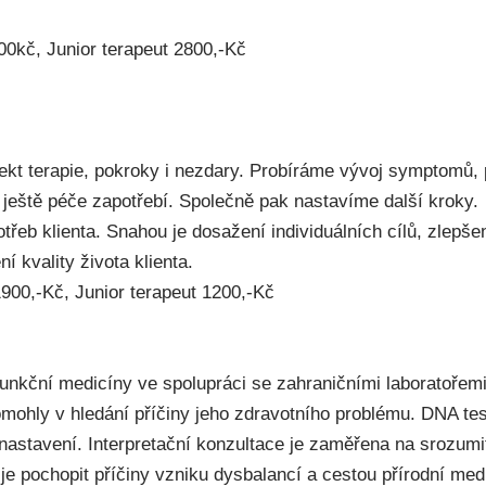
00kč, Junior terapeut 2800,-Kč
ekt terapie, pokroky i nezdary. Probíráme vývoj symptomů, 
e ještě péče zapotřebí. Společně pak nastavíme další kroky.
třeb klienta. Snahou je dosažení individuálních cílů, zlepše
í kvality života klienta.
900,-Kč, Junior terapeut 1200,-Kč
funkční medicíny ve spolupráci se zahraničními laboratořemi
pomohly v hledání příčiny jeho zdravotního problému. DNA te
nastavení. Interpretační konzultace je zaměřena na srozumit
 je pochopit příčiny vzniku dysbalancí a cestou přírodní me