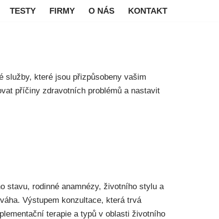
TESTY
FIRMY
O NÁS
KONTAKT
é služby, které jsou přizpůsobeny vašim
vat příčiny zdravotních problémů a nastavit
o stavu, rodinné anamnézy, životního stylu a
í váha. Výstupem konzultace, která trvá
plementační terapie a typů v oblasti životního