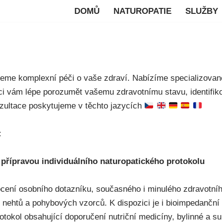
DOMŮ
NATUROPATIE
SLUŽBY
ujeme komplexní péči o vaše zdraví. Nabízíme specializovan
i vám lépe porozumět vašemu zdravotnímu stavu, identifiko
nzultace poskytujeme v těchto jazycích
:
 přípravou individuálního naturopatického protokolu
cení osobního dotazníku, současného i minulého zdravotníh
ka, nehtů a pohybových vzorců. K dispozici je i bioimpedančn
rotokol obsahující doporučení nutriční medicíny, bylinné a su