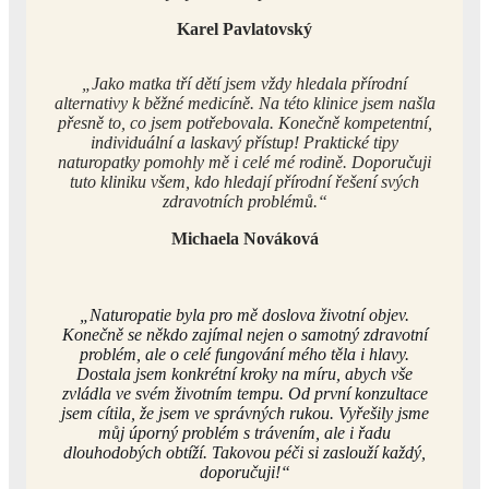
Karel Pavlatovský
„Jako matka tří dětí jsem vždy hledala přírodní
alternativy k běžné medicíně. Na této klinice jsem našla
přesně to, co jsem potřebovala. Konečně kompetentní,
individuální a laskavý přístup! Praktické tipy
naturopatky pomohly mě i celé mé rodině.
Doporučuji
tuto kliniku všem, kdo hledají přírodní řešení svých
zdravotních problémů.“
Michaela Nováková
„Naturopatie byla pro mě doslova životní objev.
Konečně se někdo zajímal nejen o samotný zdravotní
problém, ale o celé fungování mého těla i hlavy.
Dostala jsem konkrétní kroky na míru, abych vše
zvládla ve svém životním tempu. Od první konzultace
jsem cítila, že jsem ve správných rukou. Vyřešily jsme
můj úporný problém s trávením, ale i řadu
dlouhodobých obtíží. Takovou péči si zaslouží každý,
doporučuji!“