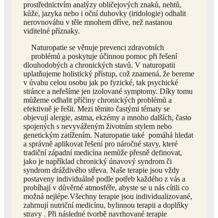
prostřednictvím analýzy obličejových znaků, nehtů,
kůže, jazyka nebo i oční duhovky (iridologie) odhalit
nerovnováhu v těle mnohem dříve, než nastanou
viditelné příznaky.
Naturopatie se věnuje prevenci zdravotních
problémů a poskytuje účinnou pomoc při řešení
dlouhodobých a chronických stavů. V naturopatii
uplatňujeme holistický přístup, což znamená, že bereme
v úvahu celou osobu jak po fyzické, tak psychické
stránce a neřešíme jen izolované symptomy. Díky tomu
můžeme odhalit příčiny chronických problémů a
efektivně je řešit. Mezi těmito častými tématy se
objevují alergie, astma, ekzémy a mnoho dalších, často
spojených s nevyváženým životním stylem nebo
genetickým zatížením. Naturopatie také pomáhá hledat
a správně aplikovat řešení pro náročné stavy, které
tradiční západní medicína nemůže přesně definovat,
jako je například chronický únavový syndrom či
syndrom dráždivého střeva. Naše terapie jsou vždy
postaveny individuálně podle potřeb každého z vás a
probíhají v důvěrné atmosféře, abyste se u nás cítili co
možná nejlépe.Všechny terapie jsou individualizované,
zahrnují nutriční medicínu, bylinnou terapii a doplňky
stravy . Při následné tvorbě navrhované terapie