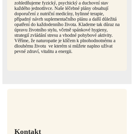
zohledňujeme fyzický, psychický a duchovní stav
každého jednotlivce. Naše léčebné plány obsahují
doporučení z nutriční medicíny, bylinné terapie,
případný návrh suplementačního plánu a další důležitá
opatření do každodenního života. Klademe tak důraz na
úpravu životního stylu, včetně spánkové hygieny,
strategií zvládání stresu a vhodné pohybové aktivity.
Věříme, že naturopatie je klíčem k plnohodnotnému a
dlouhému životu ve kterém si můžete naplno užívat
pevné zdraví, vitalitu a energii.
Kontakt