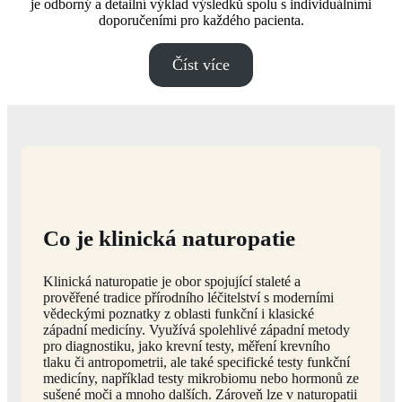
je odborný a detailní výklad výsledků spolu s individuálními
doporučeními pro každého pacienta.
Číst více
Co je klinická naturopatie
Klinická naturopatie je obor spojující staleté a
prověřené tradice přírodního léčitelství s moderními
vědeckými poznatky z oblasti funkční i klasické
západní medicíny. Využívá spolehlivé západní metody
pro diagnostiku, jako krevní testy, měření krevního
tlaku či antropometrii, ale také specifické testy funkční
medicíny, například testy mikrobiomu nebo hormonů ze
sušené moči a mnoho dalších. Zároveň lze v naturopatii