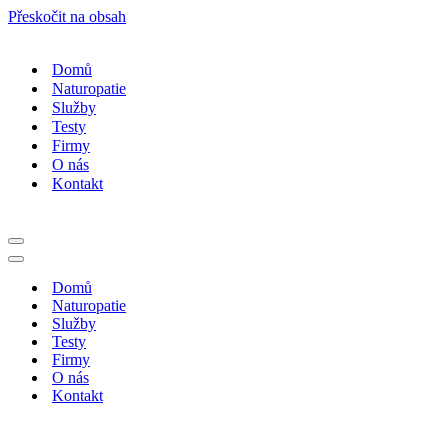
Přeskočit na obsah
Domů
Naturopatie
Služby
Testy
Firmy
O nás
Kontakt
Navigační
menu
Navigační
menu
Domů
Naturopatie
Služby
Testy
Firmy
O nás
Kontakt